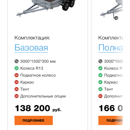
Комплектация:
Комплектаци
Базовая
Полная
3000*1500*300 мм
3000*1500*3
Колеса R13
Колеса R13
Подкатное колесо
Подкатное к
Каркас
Каркас
Тент
Тент
Дополнительные опции
Дополнитель
138 200
166 00
руб.
ПОДРОБНЕЕ
ПОДРОБНЕЕ