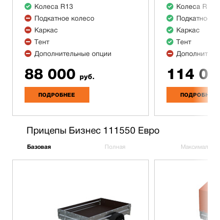
Колеса R13
Колеса R13
Подкатное колесо
Подкатное к
Каркас
Каркас
Тент
Тент
Дополнительные опции
Дополнитель
88 000
114 00
руб.
ПОДРОБНЕЕ
ПОДРОБНЕЕ
Прицепы Бизнес 111550 Евро
Базовая
Полная
Максимальна