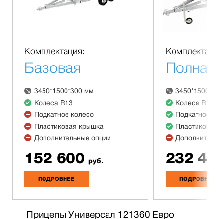
Комплектация:
Комплектаци
Базовая
Полная
3450*1500*300 мм
3450*1500*3
Колеса R13
Колеса R13
Подкатное колесо
Подкатное к
Пластиковая крышка
Пластиковая
Дополнительные опции
Дополнитель
152 600
232 40
руб.
ПОДРОБНЕЕ
ПОДРОБНЕЕ
Прицепы Универсал 121360 Евро