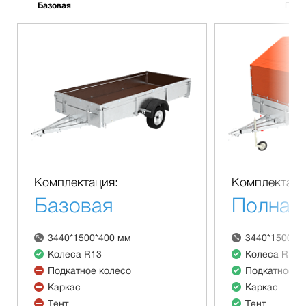
Базовая
Полн
Комплектация:
Комплектаци
Базовая
Полная
3440*1500*400 мм
3440*1500*4
Колеса R13
Колеса R13
Подкатное колесо
Подкатное к
Каркас
Каркас
Тент
Тент