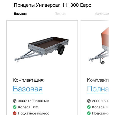
Прицепы Универсал 111300 Евро
Базовая
Полная
Максимальна
Комплектация:
Комплектаци
Базовая
Полная
3000*1500*300 мм
3000*1500*3
Колеса R13
Колеса R13
Подкатное колесо
Подкатное к