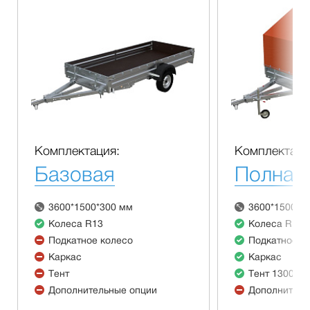
Комплектация:
Комплектаци
Базовая
Полная
3600*1500*300 мм
3600*1500*3
Колеса R13
Колеса R13
Подкатное колесо
Подкатное к
Каркас
Каркас
Тент
Тент 1300 м
Дополнительные опции
Дополнитель