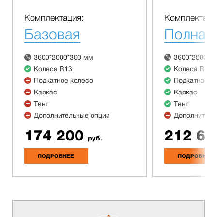
Комплектация:
Комплектаци
Базовая
Полная
3600*2000*300 мм
3600*2000*3
Колеса R13
Колеса R13
Подкатное колесо
Подкатное к
Каркас
Каркас
Тент
Тент
Дополнительные опции
Дополнитель
174 200
212 60
руб.
ПОДРОБНЕЕ
ПОДРОБНЕЕ