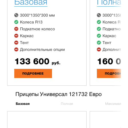
Базовая
Полная
3000*1350*300 мм
3000*1350*3
Колеса R13
Колеса R13
Подкатное колесо
Подкатное к
Каркас
Каркас
Тент
Тент
Дополнительные опции
Дополнитель
133 600
160 00
руб.
ПОДРОБНЕЕ
ПОДРОБНЕЕ
Прицепы Универсал 121732 Евро
Базовая
Полная
Максимальна