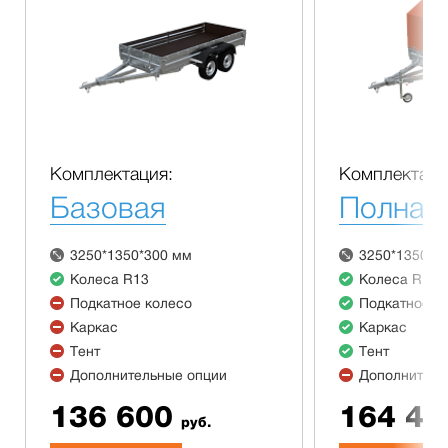
Комплектация:
Комплектаци
Базовая
Полная
3250*1350*300 мм
3250*1350*3
Колеса R13
Колеса R13
Подкатное колесо
Подкатное к
Каркас
Каркас
Тент
Тент
Дополнительные опции
Дополнитель
136 600
164 40
руб.