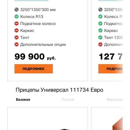
3250*1350*300 мм
3250*1350*3
Колеса R13
Колеса R13
Подкатное колесо
Подкатное к
Каркас
Каркас
Тент
Тент 1300 м
Дополнительные опции
Дополнитель
99 900
127 70
руб.
ПОДРОБНЕЕ
ПОДРОБНЕЕ
Прицепы Универсал 111734 Евро
Базовая
Полная
Максимальна