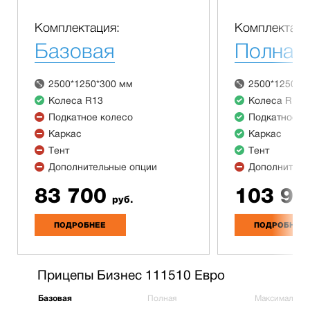
Комплектация:
Комплектаци
Базовая
Полная
2500*1250*300 мм
2500*1250*3
Колеса R13
Колеса R13
Подкатное колесо
Подкатное к
Каркас
Каркас
Тент
Тент
Дополнительные опции
Дополнитель
83 700
103 90
руб.
ПОДРОБНЕЕ
ПОДРОБНЕЕ
Прицепы Бизнес 111510 Евро
Базовая
Полная
Максимальна