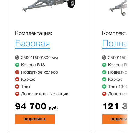
Комплектация:
Комплектаци
Базовая
Полная
2500*1500*300 мм
2500*1500*3
Колеса R13
Колеса R13
Подкатное колесо
Подкатное к
Каркас
Каркас
Тент
Тент 1300 м
Дополнительные опции
Дополнитель
94 700
121 30
руб.
ПОДРОБНЕЕ
ПОДРОБНЕЕ