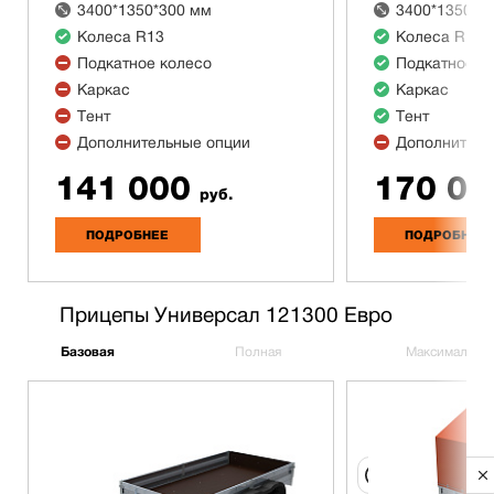
3400*1350*300 мм
3400*1350*3
Колеса R13
Колеса R13
Подкатное колесо
Подкатное к
Каркас
Каркас
Тент
Тент
Дополнительные опции
Дополнитель
141 000
170 00
руб.
ПОДРОБНЕЕ
ПОДРОБНЕЕ
Прицепы Универсал 121300 Евро
Базовая
Полная
Максимальна
Privacy notice