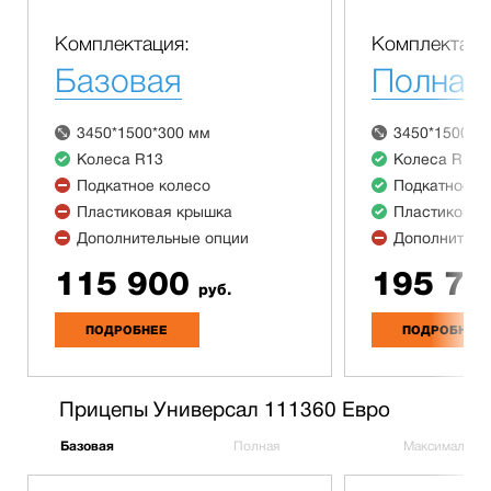
Комплектация:
Комплектаци
Базовая
Полная
3450*1500*300 мм
3450*1500*3
Колеса R13
Колеса R13
Подкатное колесо
Подкатное к
Пластиковая крышка
Пластиковая
Дополнительные опции
Дополнитель
115 900
195 70
руб.
ПОДРОБНЕЕ
ПОДРОБНЕЕ
Прицепы Универсал 111360 Евро
Базовая
Полная
Максимальна