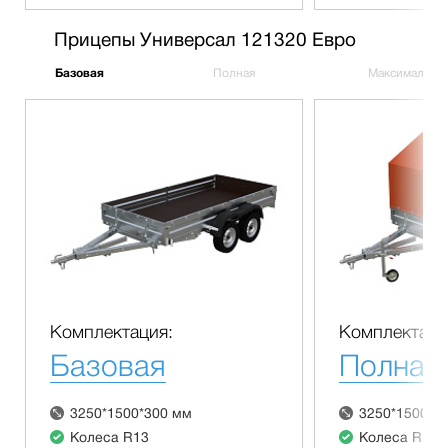
Прицепы Универсал 121320 Евро
Базовая
Полная
Максимальна
Комплектация:
Комплектаци
Базовая
Полная
3250*1500*300 мм
3250*1500*3
Колеса R13
Колеса R13