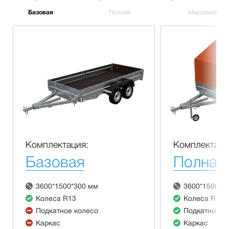
Базовая
Полная
Максимальна
Комплектация:
Комплектаци
Базовая
Полная
3600*1500*300 мм
3600*1500*3
Колеса R13
Колеса R13
Подкатное колесо
Подкатное к
Каркас
Каркас