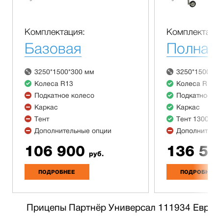
Комплектация:
Комплектаци
Базовая
Полная
3250*1500*300 мм
3250*1500*3
Колеса R13
Колеса R13
Подкатное колесо
Подкатное к
Каркас
Каркас
Тент
Тент 1300 м
Дополнительные опции
Дополнитель
106 900
136 50
руб.
ПОДРОБНЕЕ
ПОДРОБНЕЕ
Прицепы Партнёр Универсал 111934 Евро