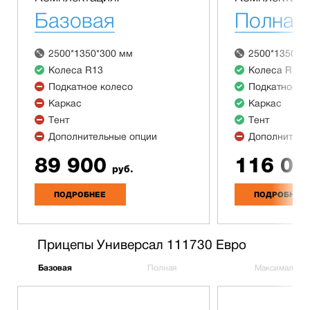
Базовая
Полная
2500*1350*300 мм
2500*1350*3
Колеса R13
Колеса R13
Подкатное колесо
Подкатное к
Каркас
Каркас
Тент
Тент
Дополнительные опции
Дополнитель
89 900
116 00
руб.
ПОДРОБНЕЕ
ПОДРОБНЕЕ
Прицепы Универсал 111730 Евро
Базовая
Полная
Максимальна