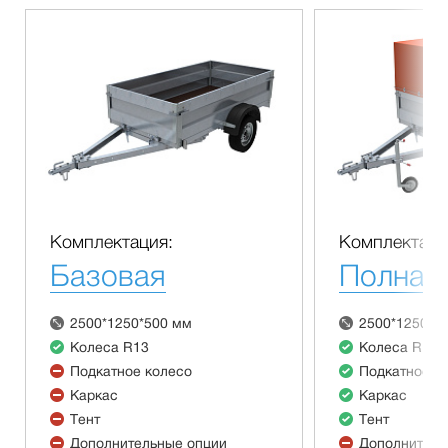
Комплектация:
Комплектаци
Базовая
Полная
2500*1250*500 мм
2500*1250*5
Колеса R13
Колеса R13
Подкатное колесо
Подкатное к
Каркас
Каркас
Тент
Тент
Дополнительные опции
Дополнитель