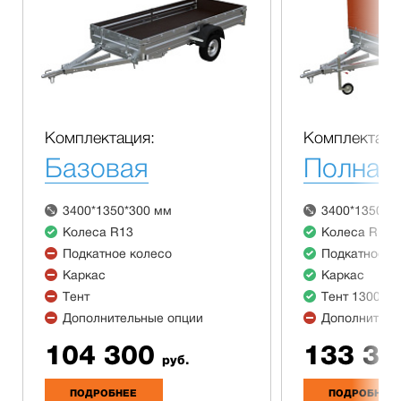
Комплектация:
Комплектаци
Базовая
Полная
3400*1350*300 мм
3400*1350*3
Колеса R13
Колеса R13
Подкатное колесо
Подкатное к
Каркас
Каркас
Тент
Тент 1300 м
Дополнительные опции
Дополнитель
104 300
133 30
руб.
ПОДРОБНЕЕ
ПОДРОБНЕЕ