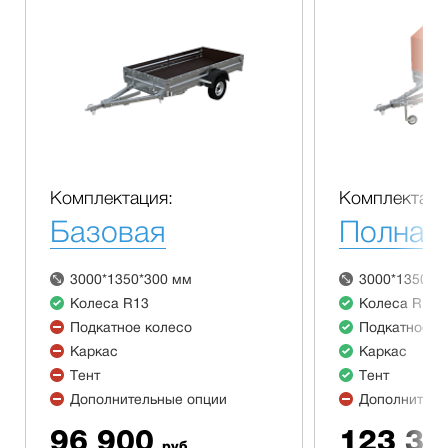
Комплектация:
Комплектаци
Базовая
Полная
3000*1350*300 мм
3000*1350*3
Колеса R13
Колеса R13
Подкатное колесо
Подкатное к
Каркас
Каркас
Тент
Тент
Дополнительные опции
Дополнитель
96 900
123 30
руб.