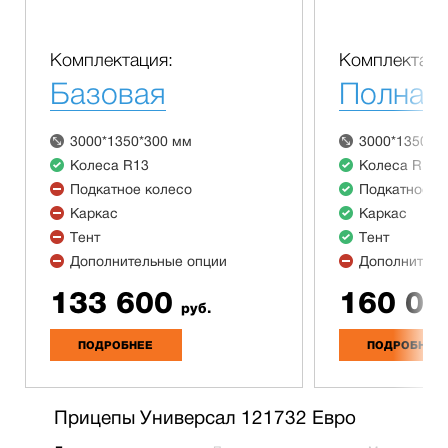
Комплектация:
Комплектаци
Базовая
Полная
3000*1350*300 мм
3000*1350*3
Колеса R13
Колеса R13
Подкатное колесо
Подкатное к
Каркас
Каркас
Тент
Тент
Дополнительные опции
Дополнитель
133 600
160 00
руб.
ПОДРОБНЕЕ
ПОДРОБНЕЕ
Прицепы Универсал 121732 Евро