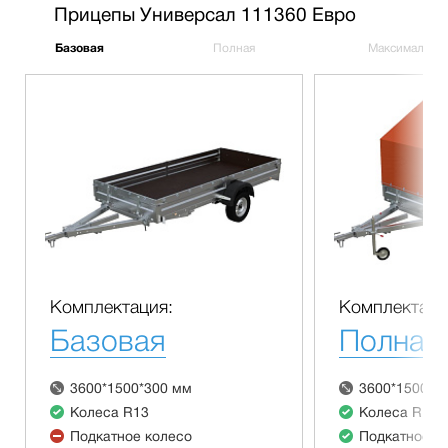
Прицепы Универсал 111360 Евро
Базовая
Полная
Максимальна
Комплектация:
Комплектаци
Базовая
Полная
3600*1500*300 мм
3600*1500*3
Колеса R13
Колеса R13
Подкатное колесо
Подкатное к