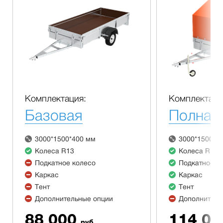
Комплектация:
Комплектаци
Базовая
Полная
3000*1500*400 мм
3000*1500*4
Колеса R13
Колеса R13
Подкатное колесо
Подкатное к
Каркас
Каркас
Тент
Тент
Дополнительные опции
Дополнитель
88 000
114 00
руб.