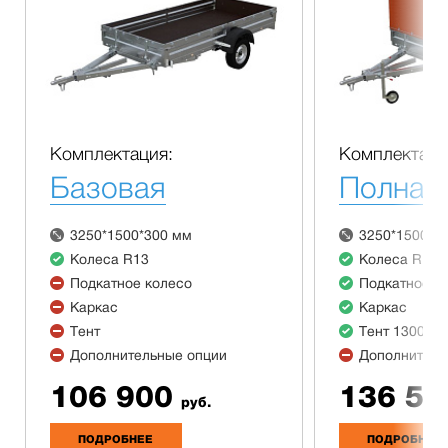
Комплектация:
Комплектаци
Базовая
Полная
3250*1500*300 мм
3250*1500*3
Колеса R13
Колеса R13
Подкатное колесо
Подкатное к
Каркас
Каркас
Тент
Тент 1300 м
Дополнительные опции
Дополнитель
106 900
136 50
руб.
ПОДРОБНЕЕ
ПОДРОБНЕЕ