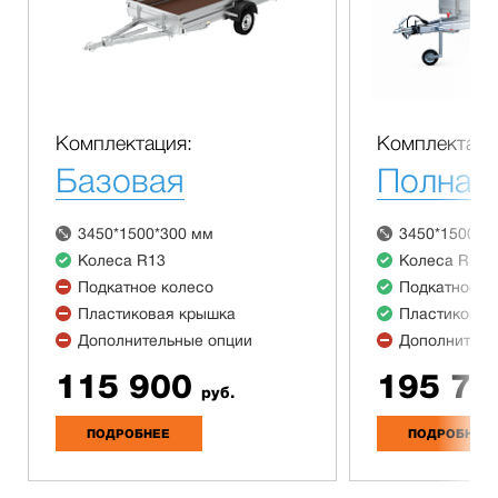
Комплектация:
Комплектаци
Базовая
Полная
3450*1500*300 мм
3450*1500*3
Колеса R13
Колеса R13
Подкатное колесо
Подкатное к
Пластиковая крышка
Пластиковая
Дополнительные опции
Дополнитель
115 900
195 70
руб.
ПОДРОБНЕЕ
ПОДРОБНЕЕ