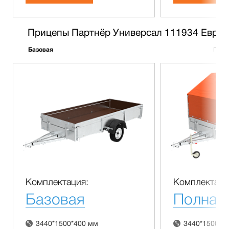
Прицепы Партнёр Универсал 111934 Евро
Базовая
Полн
Комплектация:
Комплектаци
Базовая
Полная
3440*1500*400 мм
3440*1500*4