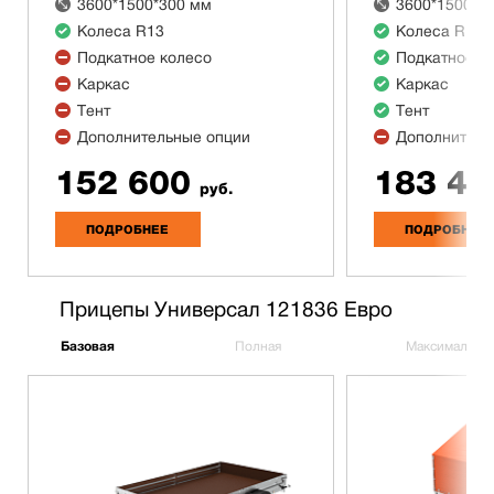
3600*1500*300 мм
3600*1500*3
Колеса R13
Колеса R13
Подкатное колесо
Подкатное к
Каркас
Каркас
Тент
Тент
Дополнительные опции
Дополнитель
152 600
183 40
руб.
ПОДРОБНЕЕ
ПОДРОБНЕЕ
Прицепы Универсал 121836 Евро
Базовая
Полная
Максимальна