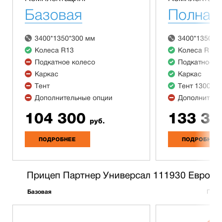
Базовая
Полная
3400*1350*300 мм
3400*1350*3
Колеса R13
Колеса R13
Подкатное колесо
Подкатное к
Каркас
Каркас
Тент
Тент 1300 м
Дополнительные опции
Дополнитель
104 300
133 30
руб.
ПОДРОБНЕЕ
ПОДРОБНЕЕ
Прицеп Партнер Универсал 111930 Евро
Базовая
Полн