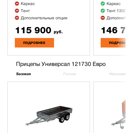
Каркас
Каркас
Тент
Тент 1300 м
Дополнительные опции
Дополнитель
115 900
146 70
руб.
ПОДРОБНЕЕ
ПОДРОБНЕЕ
Прицепы Универсал 121730 Евро
Базовая
Полная
Максимальна