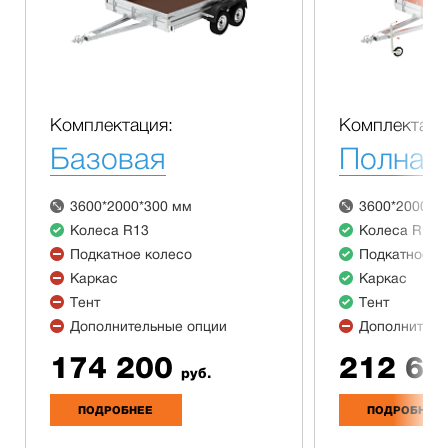
Комплектация:
Комплектаци
Базовая
Полная
3600*2000*300 мм
3600*2000*3
Колеса R13
Колеса R13
Подкатное колесо
Подкатное к
Каркас
Каркас
Тент
Тент
Дополнительные опции
Дополнитель
174 200
212 60
руб.
ПОДРОБНЕЕ
ПОДРОБНЕЕ