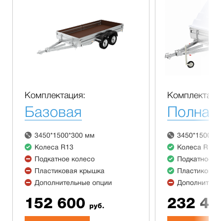
Комплектация:
Комплектаци
Базовая
Полная
3450*1500*300 мм
3450*1500*3
Колеса R13
Колеса R13
Подкатное колесо
Подкатное к
Пластиковая крышка
Пластиковая
Дополнительные опции
Дополнитель
152 600
232 40
руб.