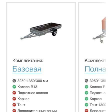
Комплектация:
Комплектаци
Базовая
Полная
3250*1350*300 мм
3250*1350*3
Колеса R13
Колеса R13
Подкатное колесо
Подкатное к
Каркас
Каркас
Тент
Тент 1300 м
Дополнительные опции
Дополнитель