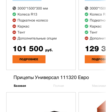
3000*1500*300 мм
3000*1500*3
Колеса R13
Колеса R13
Подкатное колесо
Подкатное к
Каркас
Каркас
Тент
Тент
Дополнительные опции
Дополнитель
101 500
129 30
руб.
ПОДРОБНЕЕ
ПОДРОБНЕЕ
Прицепы Универсал 111320 Евро
Базовая
Полная
Максимальна