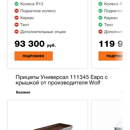
Колеса R13
Колеса R13
Подкатное колесо
Подкатное к
Каркас
Каркас
Тент
Тент
Дополнительные опции
Дополнитель
93 300
119 90
руб.
ПОДРОБНЕЕ
ПОДРОБНЕЕ
Прицепы Универсал 111345 Евро с
крышкой от производителя Wolf
Базовая
Полн