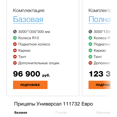
Комплектация:
Комплектаци
Базовая
Полная
3000*1350*300 мм
3000*1350*3
Колеса R13
Колеса R13
Подкатное колесо
Подкатное к
Каркас
Каркас
Тент
Тент
Дополнительные опции
Дополнитель
96 900
123 30
руб.
ПОДРОБНЕЕ
ПОДРОБНЕЕ
Прицепы Универсал 111732 Евро
Базовая
Полная
Максимальна