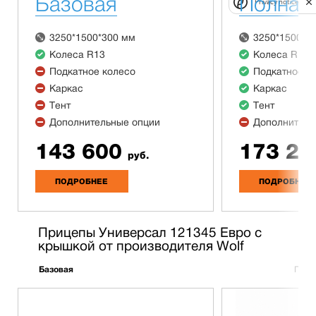
Базовая
Полная
Privacy notice
3250*1500*300 мм
3250*1500*3
Колеса R13
Колеса R13
Подкатное колесо
Подкатное к
Каркас
Каркас
Тент
Тент
Дополнительные опции
Дополнитель
143 600
173 20
руб.
ПОДРОБНЕЕ
ПОДРОБНЕЕ
Прицепы Универсал 121345 Евро с
крышкой от производителя Wolf
Базовая
Полн