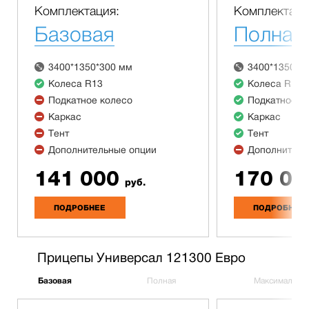
Комплектация:
Комплектаци
Базовая
Полная
3400*1350*300 мм
3400*1350*3
Колеса R13
Колеса R13
Подкатное колесо
Подкатное к
Каркас
Каркас
Тент
Тент
Дополнительные опции
Дополнитель
141 000
170 00
руб.
ПОДРОБНЕЕ
ПОДРОБНЕЕ
Прицепы Универсал 121300 Евро
Базовая
Полная
Максимальна