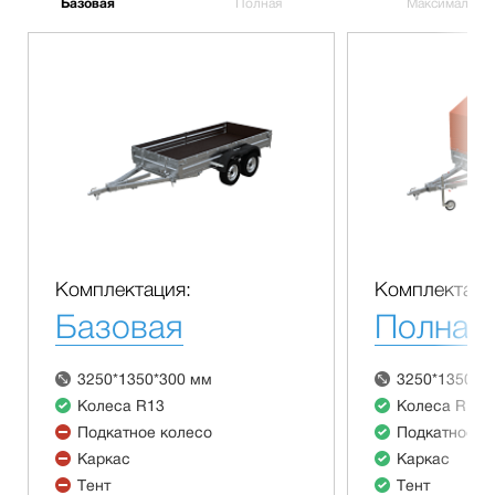
Базовая
Полная
Максимальна
Комплектация:
Комплектаци
Базовая
Полная
3250*1350*300 мм
3250*1350*3
Колеса R13
Колеса R13
Подкатное колесо
Подкатное к
Каркас
Каркас
Тент
Тент