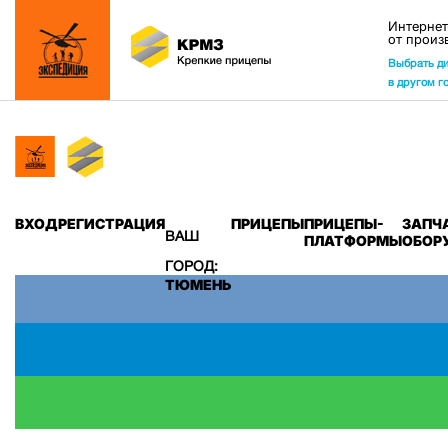
Интернет
от произ
Выбрать д
в другом г
ВХОД
РЕГИСТРАЦИЯ
ПРИЦЕПЫ
ПРИЦЕПЫ-
ЗАПЧ
ВАШ
ПЛАТФОРМЫ
ОБОР
ГОРОД:
ТЮМЕНЬ