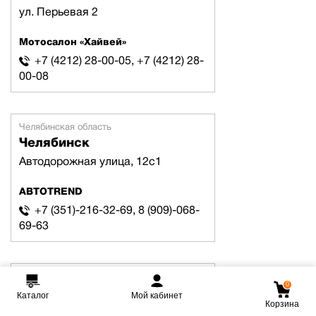
ул. Перьевая 2
Мотосалон «Хайвей»
+7 (4212) 28-00-05, +7 (4212) 28-
00-08
Челябинская область
Челябинск
Автодорожная улица, 12с1
АВТОTREND
+7 (351)-216-32-69, 8 (909)-068-
69-63
Ямало-Ненецкий АО
0
Ноябрьск
Каталог
Мой кабинет
Корзина
ул. Шевченко д.36