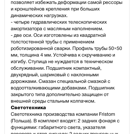
позволяет избежать деформации самой рессоры
и кронштейнов крепления при больших
динамических нагрузках.
- четыре гидравлических телескопических
амортизатора с масляным наполнением.
- две оси. Оси изготовлены из квадратной
толстостенной трубы с применением
роботизированной сварки. Профиль трубы 50×50
мм, толщина 4 мм. Устойчива к скручиванию и
изгибу. Ступица не нуждается в техническом
обслуживании. Подшипник компактный,
двухрядный, шариковый с наклонными
дорожками. Смазан специальной смазкой с
водоотталкивающими добавками. Подшипник
закрытого типа дополнительно защищен от
внешней среды стальным колпачком.
Светотехника
Светотехника производства компании Fristom
(Польша). В комплект входят: 2 задних фонаря с
функциями: габаритного света, указателя
поворота и стоп-сигнала; 2 задних треугольных