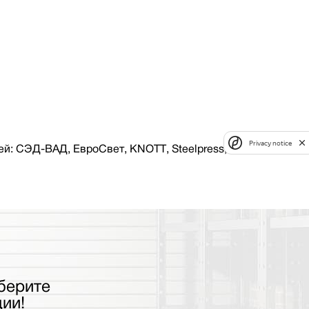
Privacy notice
й: СЭД-ВАД, ЕвроСвет, KNOTT, Steelpress, компания
берите
ии!