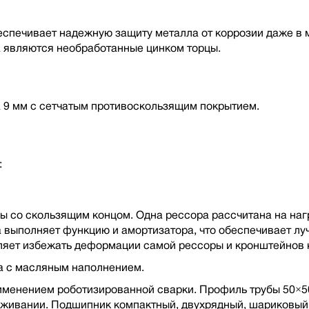
беспечивает надежную защиту металла от коррозии даже в 
а являются необработанные цинком торцы.
 9 мм с сетчатым противоскользящим покрытием.
:
 со скользящим концом. Одна рессора рассчитана на нагр
ра выполняет функцию и амортизатора, что обеспечивает л
яет избежать деформации самой рессоры и кронштейнов к
а с масляным наполнением.
рименением роботизированной сварки. Профиль трубы 50×50
луживании. Подшипник компактный, двухрядный, шариковы