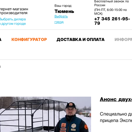
Бесплатный звонок по
России
Ваш город:
тернет-магазин
(ПН-ПТ, 6:00-15:00 по
Тюмень
 производителя
МСК)
Выбрать
+7 345 261-95-
Выбрать дилера
город
79
в другом городе
А
КОНФИГУРАТОР
ДОСТАВКА И ОПЛАТА
ИНФОР
ы
Анонс двух
Специально дл
прицепа Эксп